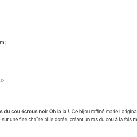
um ;
oux
as du cou écrous noir Oh la la !
. Ce bijou raffiné marie l’origi
 sur une fine chaîne bille dorée, créant un ras du cou à la fois