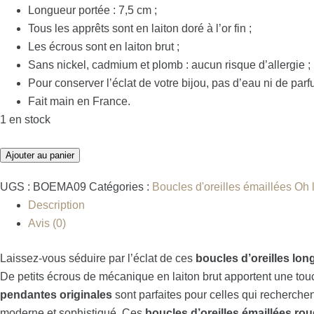
Longueur portée : 7,5 cm ;
Tous les apprêts sont en laiton doré à l’or fin ;
Les écrous sont en laiton brut ;
Sans nickel, cadmium et plomb : aucun risque d’allergie ;
Pour conserver l’éclat de votre bijou, pas d’eau ni de par
Fait main en France.
1 en stock
Ajouter au panier
UGS :
BOEMA09
Catégories :
Boucles d'oreilles émaillées Oh l
Description
Avis (0)
Laissez-vous séduire par l’éclat de ces
boucles d’oreilles lon
De petits écrous de mécanique en laiton brut apportent une tou
pendantes originales
sont parfaites pour celles qui recherche
moderne et sophistiqué. Ces
boucles d’oreilles émaillées ro