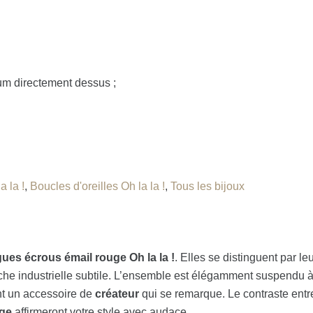
fum directement dessus ;
a la !
,
Boucles d'oreilles Oh la la !
,
Tous les bijoux
gues écrous émail rouge Oh la la !
. Elles se distinguent par l
che industrielle subtile. L’ensemble est élégamment suspendu à
nt un accessoire de
créateur
qui se remarque. Le contraste entre 
uge
affirmeront votre style avec audace.