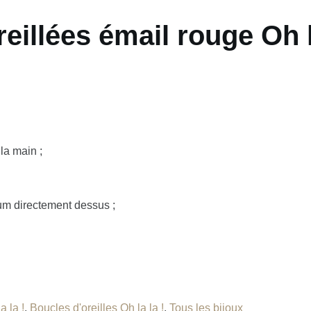
eillées émail rouge Oh l
 la main ;
fum directement dessus ;
a la !
,
Boucles d'oreilles Oh la la !
,
Tous les bijoux