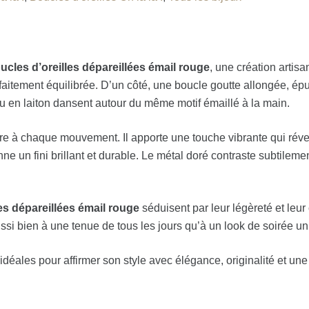
ucles d’oreilles dépareillées émail rouge
, une création artis
faitement équilibrée. D’un côté, une boucle goutte allongée, épu
u en laiton dansent autour du même motif émaillé à la main.
ière à chaque mouvement. Il apporte une touche vibrante qui rév
nne un fini brillant et durable. Le métal doré contraste subtilem
es dépareillées émail rouge
séduisent par leur légèreté et leu
si bien à une tenue de tous les jours qu’à un look de soirée un 
idéales pour affirmer son style avec élégance, originalité et un